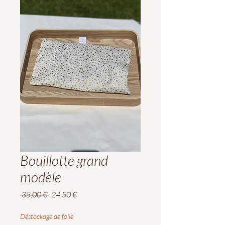
Bouillotte grand
modèle
Prix
Prix
 35,00 € 
24,50 €
original
promotionnel
Déstockage de folie