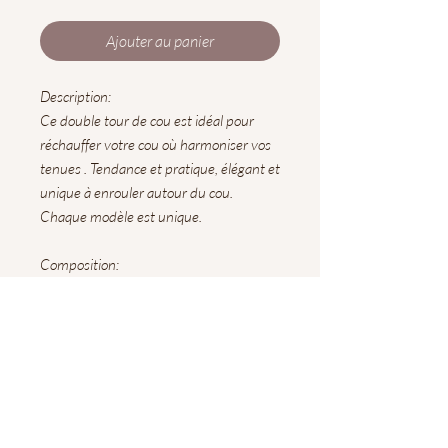
Ajouter au panier
Description:
Ce double tour de cou est idéal pour
réchauffer votre cou où harmoniser vos
tenues . Tendance et pratique, élégant et
unique à enrouler autour du cou.
Chaque modèle est unique.
Composition:
Double gaze, viscose
Coloris:
rose, lit de vin, jaune
Entretien:
lavage à la main , pas de séchage en
machine