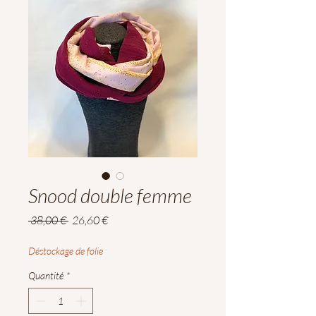
Snood double femme
Prix
Prix
 38,00 € 
26,60 €
original
promotionnel
Déstockage de folie
Quantité
*