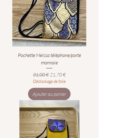
Pochette Meïssa téléphone/porte
monnaie
Prix original
Prix promotionnel
31,00 €
21,70 €
Déstockage de folie
Ajouter au panier