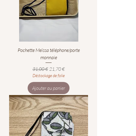
Pochette Meïssa téléphone/porte
monnaie
Prix original
Prix promotionnel
31,00 €
21,70 €
Déstockage de folie
Ajouter au panier