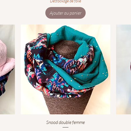
Déstockage de folie
Ajouter au panier
Aperçu rapide
Snood double femme