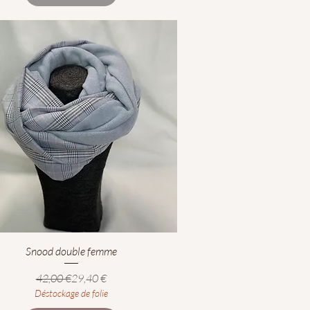
Aperçu rapide
Snood double femme
Prix original
Prix promotionnel
42,00 €
29,40 €
Déstockage de folie