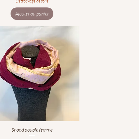
Déstockage de folie
Ajouter au panier
Aperçu rapide
Snood double femme