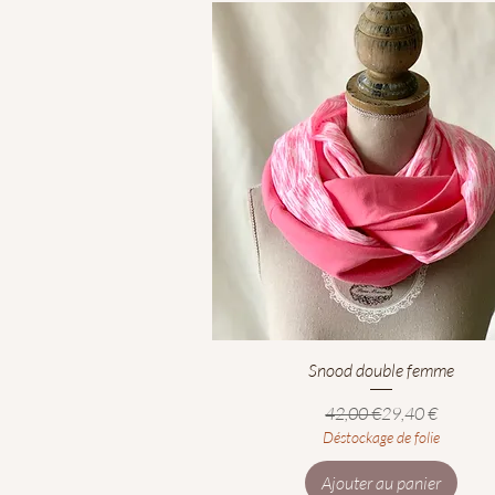
Aperçu rapide
Snood double femme
Prix original
Prix promotionn
42,00 €
29,40 €
Déstockage de folie
Ajouter au panier