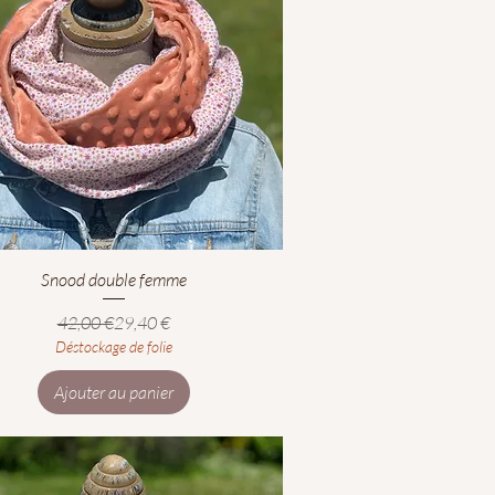
Aperçu rapide
Snood double femme
Prix original
Prix promotionnel
42,00 €
29,40 €
Déstockage de folie
Ajouter au panier