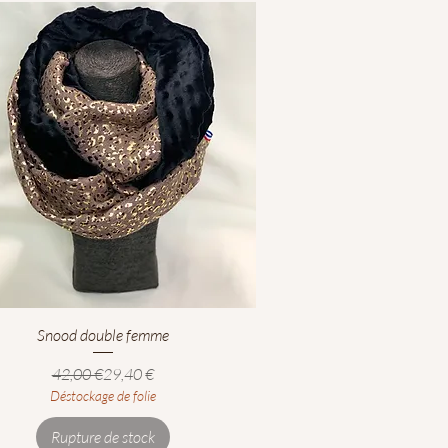
Aperçu rapide
Snood double femme
Prix original
Prix promotionnel
42,00 €
29,40 €
Déstockage de folie
Rupture de stock