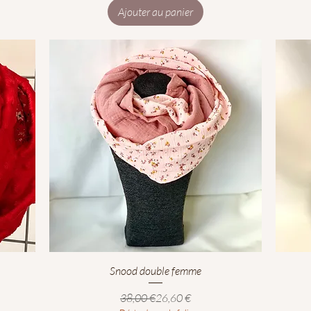
Ajouter au panier
Aperçu rapide
Snood double femme
el
Prix original
Prix promotionnel
38,00 €
26,60 €