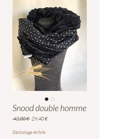
Snood double homme
Prix
Prix
 42,00 € 
29,40 €
original
promotionnel
Déstockage de folie