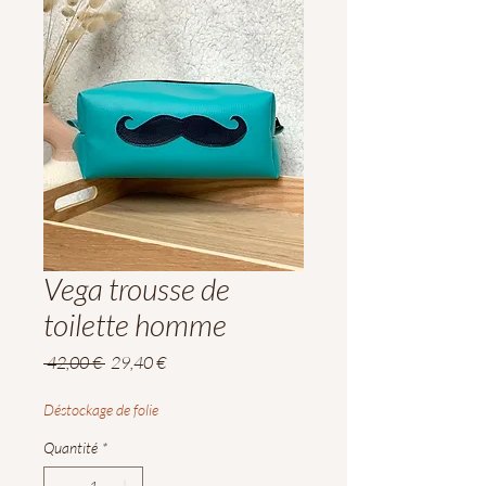
Vega trousse de
toilette homme
Prix
Prix
 42,00 € 
29,40 €
original
promotionnel
Déstockage de folie
Quantité
*